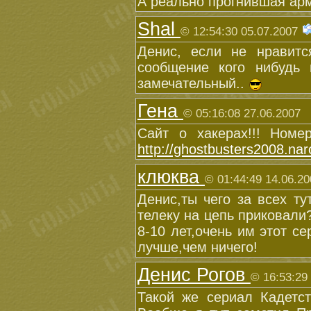
А реально прогнившая арм
Shal
© 12:54:30 05.07.2007
Денис, если не нравит
сообщение кого нибудь 
замечательный..
Гена
© 05:16:08 27.06.2007
Сайт о хакерах!!! Номе
http://ghostbusters2008.nar
клюква
© 01:44:49 14.06.20
Денис,ты чего за всех ту
телеку на цепь приковали?
8-10 лет,очень им этот с
лучше,чем ничего!
Денис Рогов
© 16:53:29
Такой же сериал Кадетс