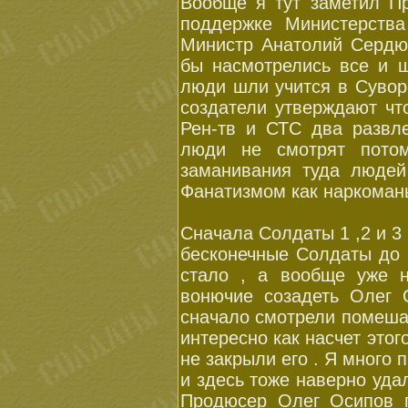
Вообще я тут заметил Пр
поддержке Министерств
Министр Анатолий Сердю
бы насмотрелись все и 
люди шли учится в Суворо
создатели утверждают что
Рен-тв и СТС два развл
люди не смотрят потом
заманивания туда людей
Фанатизмом как наркоманы
Сначала Солдаты 1 ,2 и 
бесконечные Солдаты до 
стало , а вообще уже н
вонючие созадеть Оле
сначало смотрели помешал
интересно как насчет этог
не закрыли его . Я много
и здесь тоже наверно удал
Продюсер Олег Осипов 