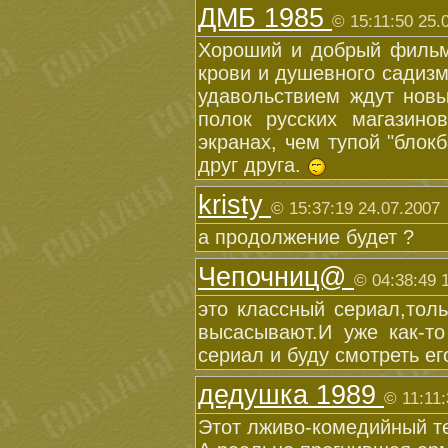
ДМБ 1985
© 15:11:50 25.
Хороший и добрый фильм!
крови и душевного садизм
удавольствием ждут новы
полок русских магазино
экранах, чем тупой "блок
друг друга.
kristy
© 15:37:19 24.07.2007
а продолжение будет ?
Чепочниц@
© 04:38:49 
это классный сериал,тол
высасывают.И уже как-т
сериал и буду смотреть его
дедушка 1989
© 11:11:
Этот лживо-комедийный те