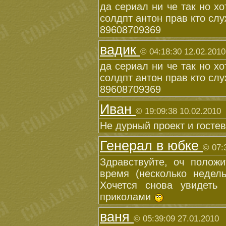
да сериал ни че так но хо
солдпт антон прав кто слу
89608709369
вадик
© 04:18:30 12.02.2010
да сериал ни че так но хо
солдпт антон прав кто слу
89608709369
Иван
© 19:09:38 10.02.2010
Не дурный проект и гостев
Генерал в юбке
© 07:
Здравствуйте, оч полож
время (несколько недель
Хочется снова увидеть
приколами
ваня
© 05:39:09 27.01.2010