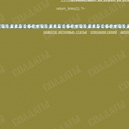
return_links(1); ?>
новости, интервью, статьи
::
описание серий
::
акте