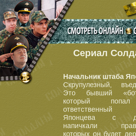
Сериал Солд
Начальник штаба Яп
Скрупулезный, въед
Это бывший «бота
который попа
ответственный 
Японцева с де
напичкали прави
которых он будет де