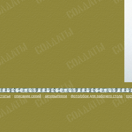
статьи
::
описание серий
::
актеры/герои
::
фото/обои для рабочего стола
::
гос